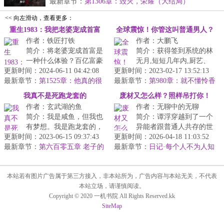
得...
最新章节：
第1306章：毁灭，荣耀（大结局）
<< 向左滑动，查看更多：
重生1983：我把老婆宠成首富
全球震惊！你管这叫普通男人？
作者：铁匠打铁
作者：大鹏飞
简介：将老婆宠成首富是
简介：获得签到系统的林
一种什么体验？百亿富豪
无月,短短几年内,厨艺、
更新时间：2024-06-11 04:42:08
江晓白重生年，回到妻子
更新时间：2023-02-17 13:52:13
格斗、投资、编程、画
最新章节：
买血感染绝症当天。那
第1525章：他真的很
最新章节：
画……等无数技能都达到
第980章：就不懂怜香
宠很宠自己！
年，他是过街...
惜玉吗？
了人类满级，...
我真不是死跑龙套的
废材又怎么样？照样吊打你！
作者：玄武湖的鱼
作者：无聊中的无聊
简介：我是咸鱼，但我也
简介：谭浮穿越到了一个
有梦想。我是跑龙套的，
异能者跟普通人共存的世
更新时间：2023-06-15 09:37:43
但我有一颗成为明星的心
更新时间：2026-04-18 11:03:52
界，一来就被人打了一
最新章节：
所以！请不要叫我死跑龙
第六百零五章 老子的
最新章节：
顿，原身不是远近闻名的
日记·每个人不为人知
命就这么不值钱啊
套的！OK？...
的秘密
天才吗？这么...
本站若有图片广告属于第三方接入，非本站所为，广告内容与本站无关，不代表
本站立场，请谨慎阅读。
Copyright © 2020 一机书院 All Rights Reserved.kk
SiteMap