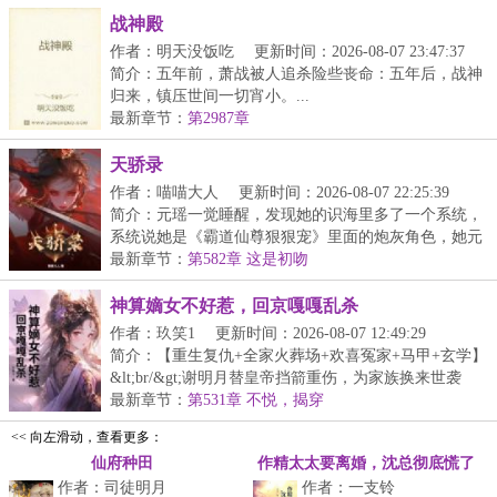
战神殿
作者：明天没饭吃
更新时间：2026-08-07 23:47:37
简介：五年前，萧战被人追杀险些丧命：五年后，战神
归来，镇压世间一切宵小。...
最新章节：
第2987章
天骄录
作者：喵喵大人
更新时间：2026-08-07 22:25:39
简介：元瑶一觉睡醒，发现她的识海里多了一个系统，
系统说她是《霸道仙尊狠狠宠》里面的炮灰角色，她元
瑶...
最新章节：
第582章 这是初吻
神算嫡女不好惹，回京嘎嘎乱杀
作者：玖笑1
更新时间：2026-08-07 12:49:29
简介：【重生复仇+全家火葬场+欢喜冤家+马甲+玄学】
&lt;br/&gt;谢明月替皇帝挡箭重伤，为家族换来世袭
爵...
最新章节：
第531章 不悦，揭穿
<< 向左滑动，查看更多：
仙府种田
作精太太要离婚，沈总彻底慌了
作者：司徒明月
作者：一支铃