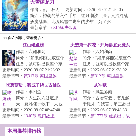
大雪满龙刀
作者：乱世狂刀
更新时间：2026-08-07 21:56:05
简介：神朝的第六个千年，红月潮汐上涨，人治混乱，
妖魔乱舞。北境风雪中走出的少年，为了驱...
最新章节：
0810终成帝境
<< 向左滑动，查看更多：
江山绝色榜
大楚第一探花：开局卧底女魔头
作者：六如和尚
作者：六如和尚
简介：“如果你能完成这个
简介：“如果你能完成这个
任务，就可以拯救整个家
任务，就可以拯救整个家
更新时间：2026-08-07 21:28:02
族。”“什么任务？”“勾引
更新时间：2026-08-07 21:28:02
族。”&lt;br/&gt;“什么任
最新章节：
一个女魔头。”...
第312章 离国皇族
最新章节：
务？”&lt;br/&g...
第312章 离国皇族
吃蘑菇后，我成了绝世古仙医
从军赋
作者：李闲鱼
作者：风尘落雨
简介：人生跌入谷底那
简介：古语有云，潜龙起
天，夏凡随手救下一只被
于微末;而我言，帝王必出
更新时间：2026-08-07 08:47:48
山鹰追杀的鹦鹉。谁知这
更新时间：2026-08-07 08:48:33
于行伍!穿越大乾王朝，本
最新章节：
鸟是个讲究鸟，当场叼
1340章 魂归故里
最新章节：
是大将军私生子的“...
第1772章 虎豹出，战
来...
赤虎
本周推荐排行榜