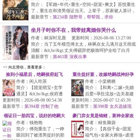
简介：【军婚+年代+重生+空间+甜宠+爽文】苏悦重生
了，重生在和渣男领证当天。上辈子，苏家被人算计，
下...
最新章节：
第234章 陆野哥，帮帮我，求你
坐月子时你不在，我带娃离婚你哭什么
作者：林深时见鹿
更新时间：2026-08-06 13:27:00
简介：当了五年模范傅太太，林飒在女儿满月这天彻底
清醒：&lt;br/&gt;丈夫傅砚辞把极致呵护全给了白月
光...
最新章节：
第463章 深夜出事
<< 向左滑动，查看更多：
捡到小福星后，绝嗣侯府起飞
重生捉奸宴，改嫁绝嗣战神好孕
作者：闲人吃茶
作者：小棠栖栖
了！
来
简介：【团宠萌宝+玄学
简介：【和离+二嫁+先婚
通灵】&lt;br/&gt;侯府遭
后爱+孕肚流放+边关基建
更新时间：2026-08-08 00:54:38
人暗算，死的死，残的
更新时间：2026-08-07 12:45:39
+前夫火葬场】&lt;br/&gt;
最新章节：
残，直到有一天，收养了
第394章 控制了他
最新章节：
【重生女主VS穿越男主】
第398章 女兵选拔现
小岁安进府。...
场的闲言碎语
&lt;br/&...
领证日一胎四宝，说好的绝嗣大
豪门弃女竟是锦鲤，衰神全家改
作者：钱饱饱
作者：鲱鱼脑袋
佬呢？
命啦
简介：傅尧重生了，一睁
简介：【真假千金+团宠
眼回到了被渣男捉奸的那
福气包+全家火葬场+虐渣