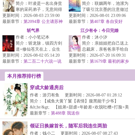
简介：叶凌是一名出身贫
简介：联姻两年，池潆为
寒的采药弟子，无意间得
了吸引沈京墨的注意做过
更新时间：2026-08-03 23:59:00
到一个蕴藏仙府的玉佩，
更新时间：2026-08-01 23:09:06
很多事。&lt;br/&gt;然而
最新章节：
从此踏上真正的修仙之
第2094章 公主请苏神
最新章节：
得到他最多的一句回应就
第407章 各自安好
师炼丹
路。在这座神...
是：别作...
斩气界
江少有令：今日完婚
作者：小小笔记本
作者：沐小汐
简介：斩龙脉，镇四方剑
简介：亲姐姐把自己送上
道+修仙苍天在上，众生
总裁床，亲爸爸亲手给自
更新时间：2026-08-02 05:14:20
渺小，何为正义！何为挫
更新时间：2026-07-20 16:09:31
己下了药。从此我六亲不
最新章节：
折！何为磨难！不过是浮
第二百二十六说一说
最新章节：
认！上错床的霸道总裁没
第1679章 最初的家乡
云吧！仇恨...
【大结局】
想到却是面...
本月推荐排行榜
穿成大龄通房后
作者：游刃有鱼
更新时间：2026-08-07 01:28:12
简介：【咸鱼大黄丫鬟【表情】腹黑能干少爷】
&lt;br/&gt; 【姐弟+甜虐+年龄差+欢脱吐槽+打脸+美
食+宅斗...
最新章节：
第488章 我送你
领证日换嫁首长，随军后我连生两胎
作者：钱小二
更新时间：2026-08-07 08:27:43