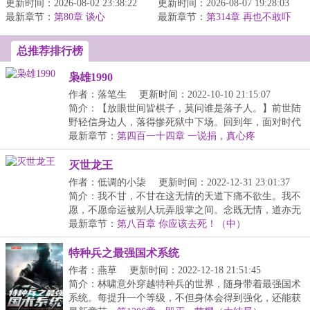
更新时间：2026-08-02 23:38:22
张床上。&lt;br/&gt;上辈
更新时间：2026-08-07 19:28:03
爽＋暗恋成真】
最新章节：
子她满心欢喜上京领证，
第80章 谈心
最新章节：
&lt;br/&gt;栀栀是江城陆
第314章 再也不敢吓
却被渣男...
莉莉了
家最受宠的养女，无...
总推荐排行榜
枭雄1990
作者：落笔生
更新时间：2022-10-10 21:15:07
简介：【放眼世间皆棋子，莫问谁是落子人。】前世陆
野轻信身边人，落得惨死狱中下场。回到年，面对时代
的...
最新章节：
第四百一十四章 一说捐，真心疼
灭世龙王
作者：低调的小柒
更新时间：2022-12-31 23:01:37
简介：我不甘，不甘在这无情的天道下痛不欲生。我不
愿，不愿命运被别人玩弄股掌之间。念既无情，道亦无
心...
最新章节：
第八百章 你应该去死！（中）
特种兵之最强国术系统
作者：燕草
更新时间：2022-12-18 21:51:45
简介：林啸意外穿越特种兵的世界，随身带着最强国术
系统。每提升一个等级，不但身体会得到强化，还能获