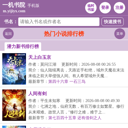
一机书院
手机版
临时
登录
注册
书架
m.yijiyx.com
书名：
热门小说排行榜
返回
菜单
潜力新书排行榜
天上白玉京
作者：莫问江湖
更新时间：2026-08-08 00:26:55
简介：仙人陆续离去，天路近乎杜绝，域外天魔在末法
来临之前大举侵蚀人间。有人希望域外天魔...
最新章节：
第四十六章 一石三鸟
人间有剑
作者：平生未知寒
更新时间：2026-08-08 00:49:30
简介：七洲之地，仙府无数，有百万修士如繁星。修行
从来艰难。故世人言，“修行之难，难于上...
最新章节：
第七百四十五章 还有借剑之人