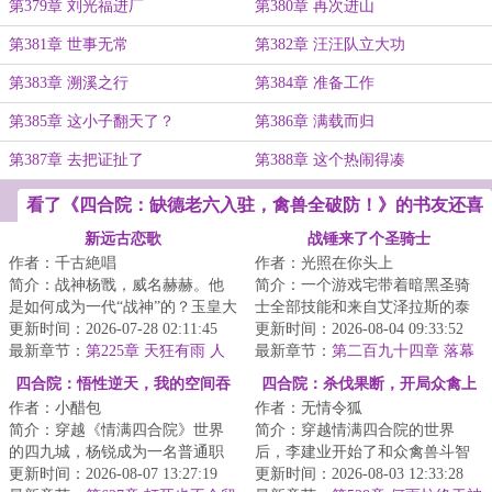
第379章 刘光福进厂
第380章 再次进山
第381章 世事无常
第382章 汪汪队立大功
第383章 溯溪之行
第384章 准备工作
第385章 这小子翻天了？
第386章 满载而归
第387章 去把证扯了
第388章 这个热闹得凑
看了《四合院：缺德老六入驻，禽兽全破防！》的书友还喜
欢看
新远古恋歌
战锤来了个圣骑士
作者：千古絶唱
作者：光照在你头上
简介：战神杨戬，威名赫赫。他
简介：一个游戏宅带着暗黑圣骑
是如何成为一代“战神”的？玉皇大
士全部技能和来自艾泽拉斯的泰
帝：杨戬，虽然你是我小舅子，
更新时间：2026-07-28 02:11:45
坦科技拯救银河系的故事...
更新时间：2026-08-04 09:33:52
但是，你也...
最新章节：
第225章 天狂有雨 人
最新章节：
第二百九十四章 落幕
狂有祸
的银河保卫战
四合院：悟性逆天，我的空间吞
四合院：杀伐果断，开局众禽上
作者：小醋包
作者：无情令狐
天地！
刑场！
简介：穿越《情满四合院》世界
简介：穿越情满四合院的世界
的四九城，杨锐成为一名普通职
后，李建业开始了和众禽兽斗智
工。&lt;br/&gt;本想相安无事的过
更新时间：2026-08-07 13:27:19
斗勇的日子。&lt;br/&gt;看似和睦
更新时间：2026-08-03 12:33:28