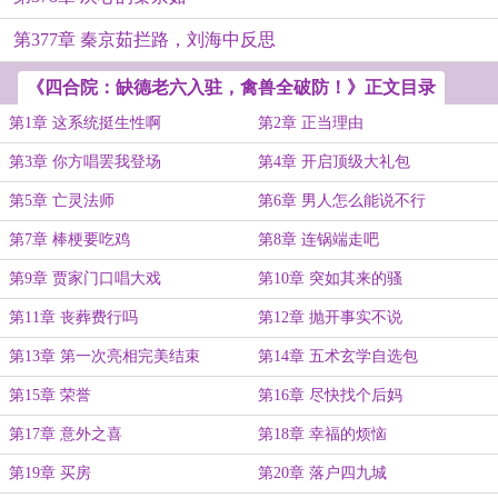
第377章 秦京茹拦路，刘海中反思
《四合院：缺德老六入驻，禽兽全破防！》正文目录
第1章 这系统挺生性啊
第2章 正当理由
第3章 你方唱罢我登场
第4章 开启顶级大礼包
第5章 亡灵法师
第6章 男人怎么能说不行
第7章 棒梗要吃鸡
第8章 连锅端走吧
第9章 贾家门口唱大戏
第10章 突如其来的骚
第11章 丧葬费行吗
第12章 抛开事实不说
第13章 第一次亮相完美结束
第14章 五术玄学自选包
第15章 荣誉
第16章 尽快找个后妈
第17章 意外之喜
第18章 幸福的烦恼
第19章 买房
第20章 落户四九城