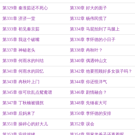
第329章 秦淮茹还不死心
第330章 好大的面子
第331章 济济一堂
第332章 杨伟民慌了
第333章 初见秦京茹
第334章 马屁拍到了马腿上
第335章 我这个破嘴
第336章 李怀德的小日子
第337章 神秘老头
第338章 冉秋叶？
第339章 何雨水的纠结
第340章 偶遇钟山文
第341章 何雨水的回忆
第342章 他要照顾好多女孩子吗？
第343章 冉秋叶上门
第344章 你还怪洋气
第345章 徐可欣乱点鸳鸯谱
第346章 剧情融合？
第347章 丁秋楠被骚扰
第348章 先锤崔大可
第349章 后妈来了
第350章 李怀德的安排
第351章 操碎心的好大儿
第352章 误会
第353章 安排就绪
第354章 我家老爷子还寡着呢