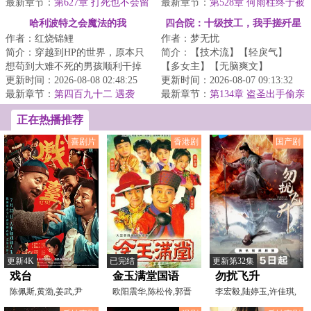
日子，谁知...
最新章节：
第627章 打死也不会留
的邻里街坊，...
最新章节：
第528章 何雨柱终于被
着那些纸片！
抓了！
哈利波特之会魔法的我
四合院：十级技工，我手搓歼星
作者：红烧锦鲤
作者：梦无忧
舰
简介：穿越到HP的世界，原本只
简介：【技术流】【轻戾气】
想苟到大难不死的男孩顺利干掉
【多女主】【无脑爽文】
伏地魔。却没想到，走出霍格沃
更新时间：2026-08-08 02:48:25
&lt;br/&gt;那天，落后了百年的华
更新时间：2026-08-07 09:13:32
茨后发现，声名...
最新章节：
第四百九十二 遇袭
夏，升起来的不止赤...
最新章节：
第134章 盗圣出手偷亲
爹
正在热播推荐
喜剧片
香港剧
国产剧
更新4K
已完结
更新第32集
戏台
金玉满堂国语
勿扰飞升
陈佩斯,黄渤,姜武,尹
1999
欧阳震华,陈松伶,郭晋
李宏毅,陆婷玉,许佳琪,
正,杨皓宇,余少群,陈大
安,陈妙瑛
范晓东,张志浩,李彧,