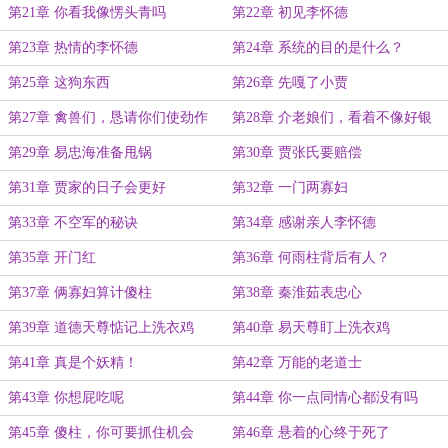
第21章 你看我像愣头青吗
第22章 初见李怀德
第23章 热情的李怀德
第24章 系统的目的是什么？
第25章 这狗东西
第26章 先嘎了小贾
第27章 禽兽们，恳请你们使劲作
第28章 介老娘们，看着不像好银
吧！
呐！
第29章 易忠海准备甩锅
第30章 贾张氏要赔偿
第31章 贾家的日子会更好
第32章 一门两寡妇
第33章 不空军的秘诀
第34章 感谢亲人李怀德
第35章 开门红
第36章 何雨柱背后有人？
第37章 俩寡妇算计傻柱
第38章 秦淮茹表忠心
第39章 道德天尊惦记上洗衣鸡
第40章 易天尊盯上洗衣鸡
第41章 真是个妖精！
第42章 万能的老道士
第43章 你想屁吃呢
第44章 你一点同情心都没有吗
第45章 傻柱，你可要抓住机会
第46章 悬着的心终于死了