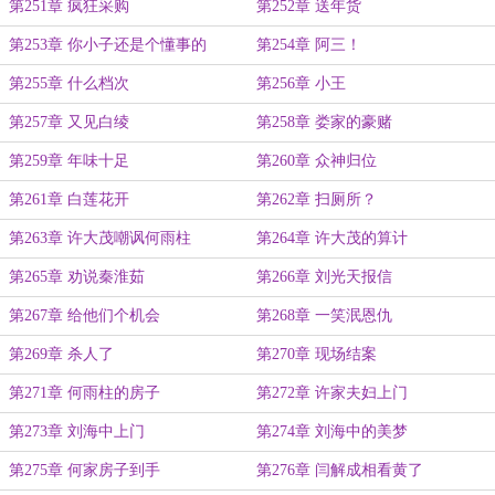
第251章 疯狂采购
第252章 送年货
第253章 你小子还是个懂事的
第254章 阿三！
第255章 什么档次
第256章 小王
第257章 又见白绫
第258章 娄家的豪赌
第259章 年味十足
第260章 众神归位
第261章 白莲花开
第262章 扫厕所？
第263章 许大茂嘲讽何雨柱
第264章 许大茂的算计
第265章 劝说秦淮茹
第266章 刘光天报信
第267章 给他们个机会
第268章 一笑泯恩仇
第269章 杀人了
第270章 现场结案
第271章 何雨柱的房子
第272章 许家夫妇上门
第273章 刘海中上门
第274章 刘海中的美梦
第275章 何家房子到手
第276章 闫解成相看黄了