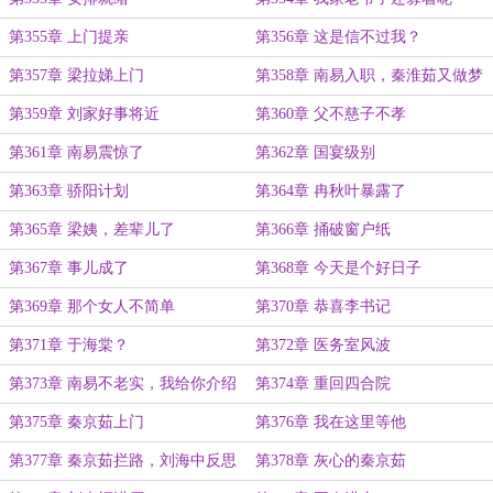
第355章 上门提亲
第356章 这是信不过我？
第357章 梁拉娣上门
第358章 南易入职，秦淮茹又做梦
第359章 刘家好事将近
第360章 父不慈子不孝
第361章 南易震惊了
第362章 国宴级别
第363章 骄阳计划
第364章 冉秋叶暴露了
第365章 梁姨，差辈儿了
第366章 捅破窗户纸
第367章 事儿成了
第368章 今天是个好日子
第369章 那个女人不简单
第370章 恭喜李书记
第371章 于海棠？
第372章 医务室风波
第373章 南易不老实，我给你介绍
第374章 重回四合院
好的
第375章 秦京茹上门
第376章 我在这里等他
第377章 秦京茹拦路，刘海中反思
第378章 灰心的秦京茹