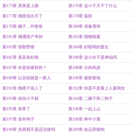
第175章 原来是上级
第176章 这小子又干了什么
第177章 猪跟你比不了
第178章 返程
第179章 娥子，叫爸爸
第180章 准备诱饵
第181章 偶遇猎户爷孙
第182章 猎物线索
第183章 智取野猪
第184章 好聪明的畜生
第185章 真是条好狼
第186章 这小伙子是神仙吗
第187章 你是徐家村的？
第188章 分肉风波
第189章 以后咱就是一家人
第190章 秘密基地
第191章 熊瞎子追人了
第192章 你是不是看上人家闺女
了？
第193章 就你小子精
第194章 二瘸子和二狗子
第195章 差辈了
第196章 一起上山
第197章 老冬狗子
第198章 林中小屋
第199章 东西我不是还没收吗
第200章 命运弄狼狗