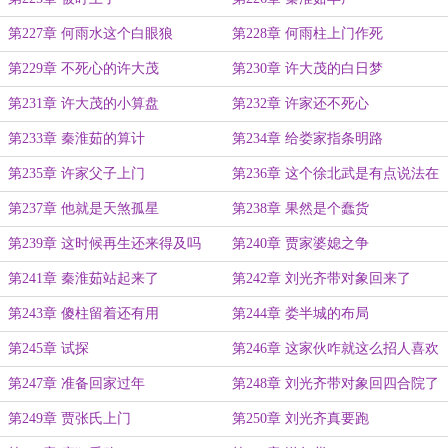
第227章 何雨水这个白眼狼
第228章 何雨柱上门作死
第229章 不死心的许大茂
第230章 许大茂的白日梦
第231章 许大茂的小算盘
第232章 许家还不死心
第233章 秦淮茹的算计
第234章 给娄家指条明路
第235章 许家父子上门
第236章 这个徐北武是有点说法在
身上
第237章 他就是天煞孤星
第238章 果然是个蠢货
第239章 这时候再生还来得及吗
第240章 贾家婆媳之争
第241章 秦淮茹站起来了
第242章 刘光齐带对象回来了
第243章 傻柱留着还有用
第244章 娄半城的布局
第245章 试探
第246章 这家伙咋就这么招人喜欢
第247章 准备回家过年
第248章 刘光齐带对象回四合院了
第249章 贾张氏上门
第250章 刘光齐真要跑