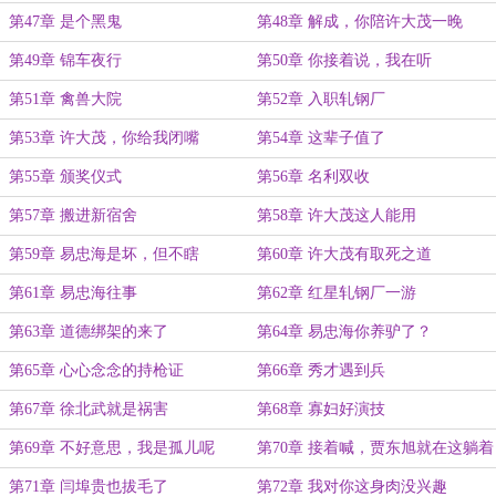
第47章 是个黑鬼
第48章 解成，你陪许大茂一晚
第49章 锦车夜行
第50章 你接着说，我在听
第51章 禽兽大院
第52章 入职轧钢厂
第53章 许大茂，你给我闭嘴
第54章 这辈子值了
第55章 颁奖仪式
第56章 名利双收
第57章 搬进新宿舍
第58章 许大茂这人能用
第59章 易忠海是坏，但不瞎
第60章 许大茂有取死之道
第61章 易忠海往事
第62章 红星轧钢厂一游
第63章 道德绑架的来了
第64章 易忠海你养驴了？
第65章 心心念念的持枪证
第66章 秀才遇到兵
第67章 徐北武就是祸害
第68章 寡妇好演技
第69章 不好意思，我是孤儿呢
第70章 接着喊，贾东旭就在这躺着
呢
第71章 闫埠贵也拔毛了
第72章 我对你这身肉没兴趣