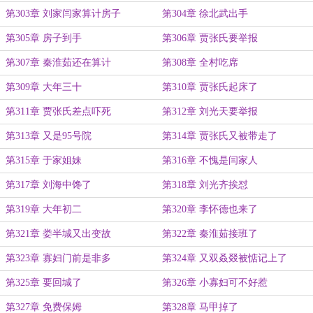
第303章 刘家闫家算计房子
第304章 徐北武出手
第305章 房子到手
第306章 贾张氏要举报
第307章 秦淮茹还在算计
第308章 全村吃席
第309章 大年三十
第310章 贾张氏起床了
第311章 贾张氏差点吓死
第312章 刘光天要举报
第313章 又是95号院
第314章 贾张氏又被带走了
第315章 于家姐妹
第316章 不愧是闫家人
第317章 刘海中馋了
第318章 刘光齐挨怼
第319章 大年初二
第320章 李怀德也来了
第321章 娄半城又出变故
第322章 秦淮茹接班了
第323章 寡妇门前是非多
第324章 又双叒叕被惦记上了
第325章 要回城了
第326章 小寡妇可不好惹
第327章 免费保姆
第328章 马甲掉了