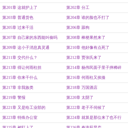
第201章 这就护上了
第202章 分工
第203章 普通货色
第204章 谁的脸也不打了
第205章 过来干活
第206章 舔狗
第207章 自己家的东西能叫偷吗
第208章 棒梗果然来了
第209章 这小子消息真灵通
第210章 他好像有点死了
第211章 交代什么？
第212章 贾张氏来了
第213章 得让何雨柱担
第214章 杨伟民面子里子摔稀碎
第215章 你来干什么
第216章 何雨柱又挨揍
第217章 非我族类
第218章 万国酒店
第219章 警报
第220章 太阴了
第221章 又是给工业部的
第222章 老子不伺候了
第223章 特殊办公室
第224章 就算是那位来了也不行
第225章 被盯上了
第226章 秦淮茹早产