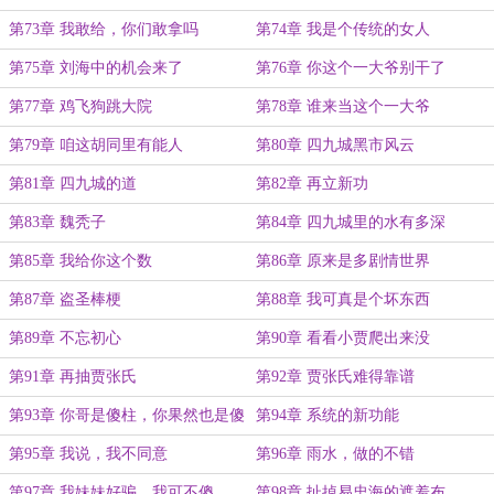
第73章 我敢给，你们敢拿吗
第74章 我是个传统的女人
第75章 刘海中的机会来了
第76章 你这个一大爷别干了
第77章 鸡飞狗跳大院
第78章 谁来当这个一大爷
第79章 咱这胡同里有能人
第80章 四九城黑市风云
第81章 四九城的道
第82章 再立新功
第83章 魏秃子
第84章 四九城里的水有多深
第85章 我给你这个数
第86章 原来是多剧情世界
第87章 盗圣棒梗
第88章 我可真是个坏东西
第89章 不忘初心
第90章 看看小贾爬出来没
第91章 再抽贾张氏
第92章 贾张氏难得靠谱
第93章 你哥是傻柱，你果然也是傻
第94章 系统的新功能
水
第95章 我说，我不同意
第96章 雨水，做的不错
第97章 我妹妹好骗，我可不傻
第98章 扯掉易忠海的遮羞布