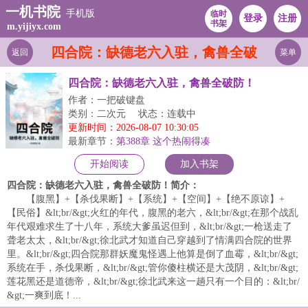
一机书院
手机版
临时
登录
注册
书架
m.yijiyx.com
四合院：缺德老六入驻，禽兽全破
返回
菜单
防！
四合院：缺德老六入驻，禽兽全破防！
作者：一把破键盘
类别：二次元
状态：连载中
更新时间：2026-08-07 10:30:05
最新章节：
第388章 这个热闹得凑
开始阅读
加入书架
四合院：缺德老六入驻，禽兽全破防！简介：
【腹黑】+【杀伐果断】+【系统】+【空间】+【绝不原谅】+
【民俗】&lt;br/&gt;火红的年代，腹黑的老六，&lt;br/&gt;在那个战乱
年代艰难求生了十八年，系统大爹虽迟但到，&lt;br/&gt;一枪送走了
聋老太太，&lt;br/&gt;徐北武才知道自己穿越到了情满四合院的世界
里。&lt;br/&gt;四合院那群妖魔鬼怪遇上他算是倒了血霉，&lt;br/&gt;
系统在手，杀伐果断，&lt;br/&gt;管你傻柱横还是大茂阴，&lt;br/&gt;
莲花黑还是道德帝，&lt;br/&gt;徐北武来这一趟只有一个目的：&lt;br/
&gt;一爽到底！...