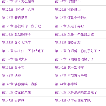
第123章 偷？怎么偷啊
第124章 你怕痒不
第125章 那不是小八嘎
第126章 准备进山
第127章 开启灵田
第128章 还是个带把的
第129章 那就叫你二瘸子吧
第130章 跟老子弄它
第131章 激战熊瞎子
第132章 又是一条生财之道
第133章 又立大功了
第134章 能换前程
第135章 李主任，下来结账了
第136章 何师傅，你的手好了？
第137章 临时大厨
第138章 何雨柱会动脑子了
第139章 白手套
第140章 第一次押车
第141章 遇袭
第142章 空间再次升级
第143章 够你俩喝一壶的
第144章 娄半城
第145章 娄家的未来
第146章 大鼻涕到嘴知道甩了
第147章 香饽饽
第148章 这下你满意了吧