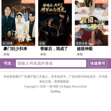
反转爽剧
漫剧
反转爽剧
全100集
全集
更新全集
豪门狂少归来
替嫁后，我成了
超级神眼
未知
将军的白月光
未知
未知
书名：
本站若有图片广告属于第三方接入，非本站所为，广告内容与本站无关，不代表
本站立场，请谨慎阅读。
Copyright © 2020 一机书院 All Rights Reserved.kk
SiteMap