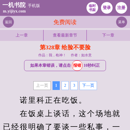
一机书院
手机版
临时
登录
注册
书架
m.yijiyx.com
免费阅读
返回
菜单
上一章
查看最新章节
下一章
第328章 给脸不要脸
作品：我，枪神！
作者：如水意
如果本章错误，请点击
报错
10秒纠正
上一页
1
2
3
下—页
　　诺里科正在吃饭。
　　在饭桌上谈话，这个场地就
已经很明确了要谈一些私事，一