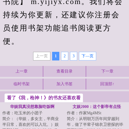
书院】 m.yijiyx.com。我们将会
持续为你更新，还建议你注册会
员使用书架功能追书阅读更方
便。
上一页
1
2
3
下—页
上一章
查看目录
下一章
临时书架
加入书签
回顶部↑
看了《我，枪神！》的书友还喜欢看
华娱我真没想靠脸吃饭啊
文娱2000：这个影帝有点怪
作者：吃玉米的小团子
作者：作家Mg4MSt
简介：（华娱，多女主，半商业
简介：从明朝万历年间穿越到
半日常，喜欢的可以入坑。）娱
年，做了半辈子锦衣卫密探的毕