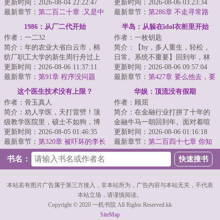
乐圈流传一个笑话：比谁的绯闻
更新时间：2026-08-04 22:22:47
胜误打误撞闯进了娱乐圈。导
更新时间：2026-08-06 03:23:34
多，千万别把江...
最新章节：
第二百二十章 :又是中
演：“警官，他这杀...
最新章节：
第286章 不走寻常路
韩合拍?
（求月票）
1986：从厂二代开始
半岛：从躲在idol衣柜里开始
作者：一二32
作者：一枚钥匙
简介：年的农业大省白云市，棉
简介：【hy，多人重生，轻松，
纺厂职工大学的新生周行舟过上
日常。系统不重要】回到年，林
了别人羡慕不来的美好生活。若
更新时间：2026-08-06 11:37:11
慕延原本打算凭借系统赚点小
更新时间：2026-08-06 09:57:04
干年后有人问：...
最新章节：
第91章 程序没问题
钱，过上咸鱼生活...
最新章节：
第427章 要么他去，要
么我去（月票日万109）
这个医生技术没有上限？
华娱：顶流没有假期
作者：骨玉真人
作者：顾屈
简介：劝人学医，天打雷劈！顶
简介：在金融行业打拼了十年的
级教学医院里，硕士不如狗，博
金融牛马一朝回到年。面对着喧
士遍地走。学霸、学神遍地走。
更新时间：2026-08-05 01:46:35
喧扰扰的世界，江白咧嘴一笑。
更新时间：2026-08-06 01:16:18
教授高高在上，...
最新章节：
第320章 被吓坏的李长
金融？狗都不干...
最新章节：
第二百四十七章 你知
虹！
道我长短，我知道你深浅
书名：
本站若有图片广告属于第三方接入，非本站所为，广告内容与本站无关，不代表
本站立场，请谨慎阅读。
Copyright © 2020 一机书院 All Rights Reserved.kk
SiteMap