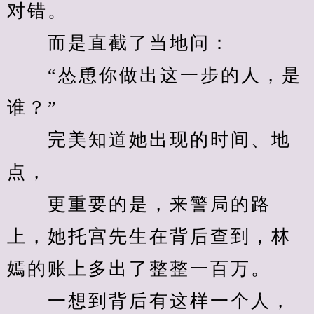
对错。
　　而是直截了当地问：
　　“怂恿你做出这一步的人，是
谁？”
　　完美知道她出现的时间、地
点，
　　更重要的是，来警局的路
上，她托宫先生在背后查到，林
嫣的账上多出了整整一百万。
　　一想到背后有这样一个人，