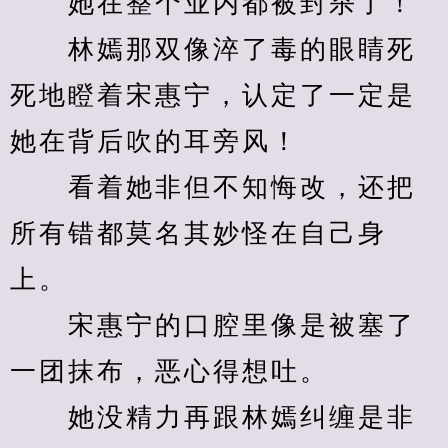
　　她在整个业内都被封杀了！
　　林嫣那双像淬了毒的眼睛死
死地瞪着宋惠宁，认定了一定是
她在背后吹的耳旁风！
　　看着她非但不知悔改，还把
所有错都莫名其妙怪在自己身
上。
　　宋惠宁的口腔里像是被塞了
一团抹布，恶心得想吐。
　　她没精力再跟林嫣纠缠是非