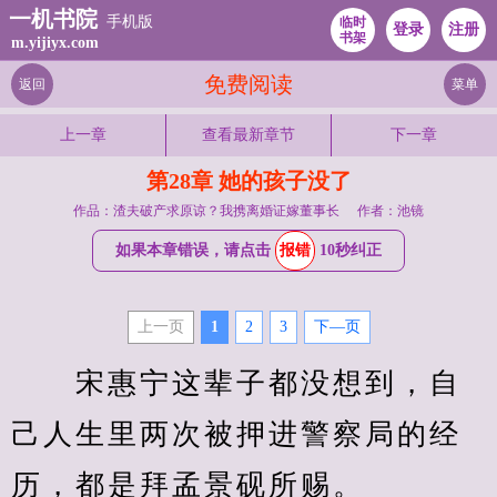
一机书院
手机版
临时
登录
注册
书架
m.yijiyx.com
免费阅读
返回
菜单
上一章
查看最新章节
下一章
第28章 她的孩子没了
作品：渣夫破产求原谅？我携离婚证嫁董事长
作者：池镜
如果本章错误，请点击
报错
10秒纠正
上一页
1
2
3
下—页
　　宋惠宁这辈子都没想到，自
己人生里两次被押进警察局的经
历，都是拜孟景砚所赐。